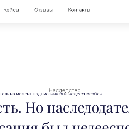
Кейсы
Отзывы
Контакты
Наследство
атель на момент подписания был недееспособен
ть. Но наследодат
сания был недеесп