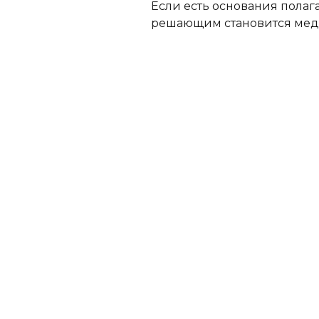
Если есть основания полага
решающим становится меди
Написать в 