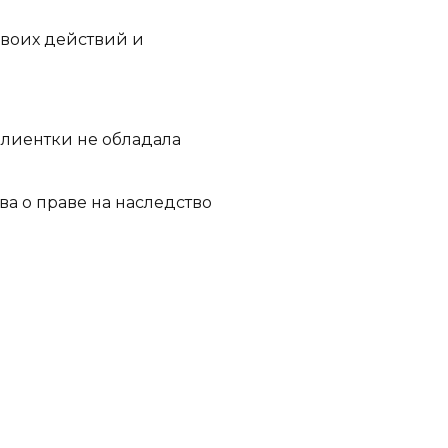
своих действий и
клиентки не обладала
а о праве на наследство