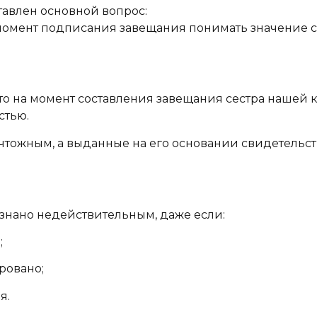
авлен основной вопрос:
 момент подписания завещания понимать значение 
то на момент составления завещания сестра нашей 
стью.
тожным, а выданные на его основании свидетельств
знано недействительным, даже если:
;
ровано;
я.