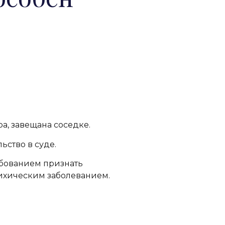
а, завещана соседке.
ьство в суде.
ебованием признать
сихическим заболеванием.