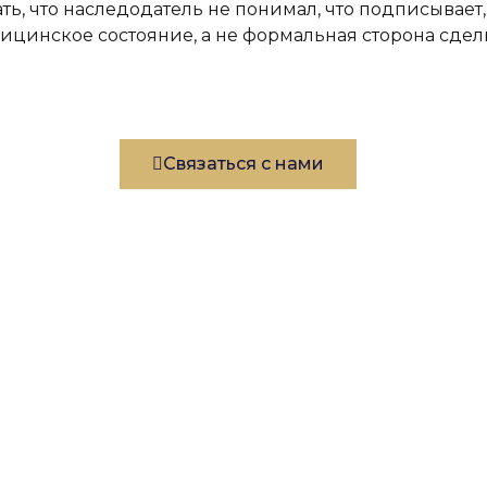
ть, что наследодатель не понимал, что подписывает,
цинское состояние, а не формальная сторона сдел
Связаться с нами
MAX
Написать в WhatsApp
Написать в Telegra